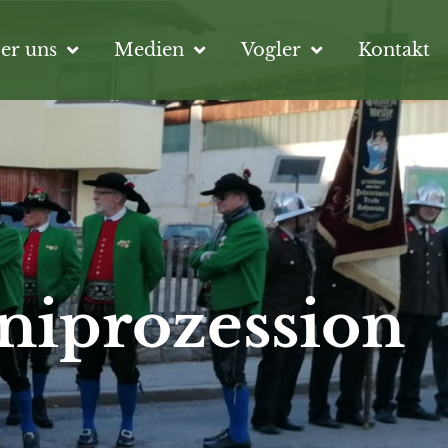
er uns
Medien
Vogler
Kontakt
niprozession